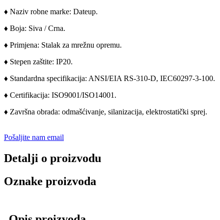
♦ Naziv robne marke: Dateup.
♦ Boja: Siva / Crna.
♦ Primjena: Stalak za mrežnu opremu.
♦ Stepen zaštite: IP20.
♦ Standardna specifikacija: ANSI/EIA RS-310-D, IEC60297-3-100.
♦ Certifikacija: ISO9001/ISO14001.
♦ Završna obrada: odmašćivanje, silanizacija, elektrostatički sprej.
Pošaljite nam email
Detalji o proizvodu
Oznake proizvoda
Opis proizvoda