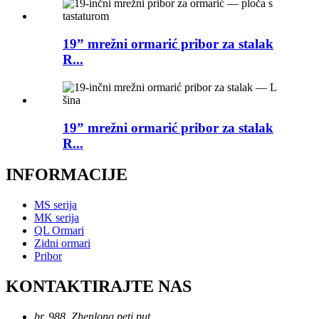
19” mrežni ormarić pribor za stalak
R...
19” mrežni ormarić pribor za stalak
R...
INFORMACIJE
MS serija
MK serija
QL Ormari
Zidni ormari
Pribor
KONTAKTIRAJTE NAS
br. 988, Zhenlong peti put