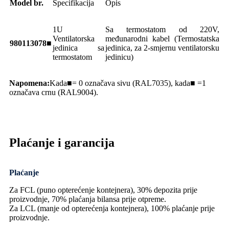
Model br.
Specifikacija
Opis
1U
Sa termostatom od 220V,
Ventilatorska
međunarodni kabel (Termostatska
980113078■
jedinica sa
jedinica, za 2-smjernu ventilatorsku
termostatom
jedinicu)
Napomena:
Kada■= 0 označava sivu (RAL7035), kada■ =1
označava crnu (RAL9004).
Plaćanje i garancija
Plaćanje
Za FCL (puno opterećenje kontejnera), 30% depozita prije
proizvodnje, 70% plaćanja bilansa prije otpreme.
Za LCL (manje od opterećenja kontejnera), 100% plaćanje prije
proizvodnje.