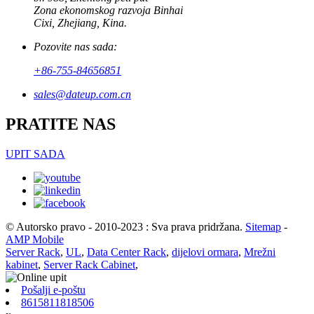
Zona ekonomskog razvoja Binhai
Cixi, Zhejiang, Kina.
Pozovite nas sada:
+86-755-84656851
sales@dateup.com.cn
PRATITE NAS
UPIT SADA
© Autorsko pravo - 2010-2023 : Sva prava pridržana.
Sitemap
-
AMP Mobile
Server Rack
,
UL
,
Data Center Rack
,
dijelovi ormara
,
Mrežni
kabinet
,
Server Rack Cabinet
,
Pošalji e-poštu
8615811818506