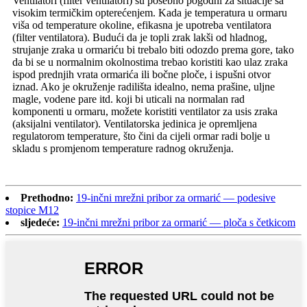
Ventilatori (filter ventilatori) su posebno pogodni za situacije sa
visokim termičkim opterećenjem. Kada je temperatura u ormaru
viša od temperature okoline, efikasna je upotreba ventilatora
(filter ventilatora). Budući da je topli zrak lakši od hladnog,
strujanje zraka u ormariću bi trebalo biti odozdo prema gore, tako
da bi se u normalnim okolnostima trebao koristiti kao ulaz zraka
ispod prednjih vrata ormarića ili bočne ploče, i ispušni otvor
iznad. Ako je okruženje radilišta idealno, nema prašine, uljne
magle, vodene pare itd. koji bi uticali na normalan rad
komponenti u ormaru, možete koristiti ventilator za usis zraka
(aksijalni ventilator). Ventilatorska jedinica je opremljena
regulatorom temperature, što čini da cijeli ormar radi bolje u
skladu s promjenom temperature radnog okruženja.
Prethodno:
19-inčni mrežni pribor za ormarić — podesive
stopice M12
sljedeće:
19-inčni mrežni pribor za ormarić — ploča s četkicom