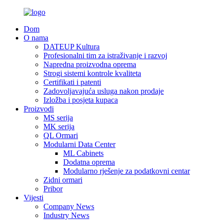
Dom
O nama
DATEUP Kultura
Profesionalni tim za istraživanje i razvoj
Napredna proizvodna oprema
Strogi sistemi kontrole kvaliteta
Certifikati i patenti
Zadovoljavajuća usluga nakon prodaje
Izložba i posjeta kupaca
Proizvodi
MS serija
MK serija
QL Ormari
Modularni Data Center
ML Cabinets
Dodatna oprema
Modularno rješenje za podatkovni centar
Zidni ormari
Pribor
Vijesti
Company News
Industry News