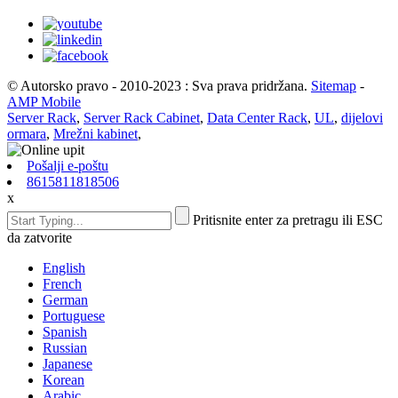
© Autorsko pravo - 2010-2023 : Sva prava pridržana.
Sitemap
-
AMP Mobile
Server Rack
,
Server Rack Cabinet
,
Data Center Rack
,
UL
,
dijelovi
ormara
,
Mrežni kabinet
,
Pošalji e-poštu
8615811818506
x
Pritisnite enter za pretragu ili ESC
da zatvorite
English
French
German
Portuguese
Spanish
Russian
Japanese
Korean
Arabic