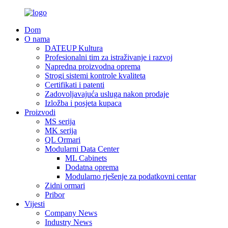
Dom
O nama
DATEUP Kultura
Profesionalni tim za istraživanje i razvoj
Napredna proizvodna oprema
Strogi sistemi kontrole kvaliteta
Certifikati i patenti
Zadovoljavajuća usluga nakon prodaje
Izložba i posjeta kupaca
Proizvodi
MS serija
MK serija
QL Ormari
Modularni Data Center
ML Cabinets
Dodatna oprema
Modularno rješenje za podatkovni centar
Zidni ormari
Pribor
Vijesti
Company News
Industry News