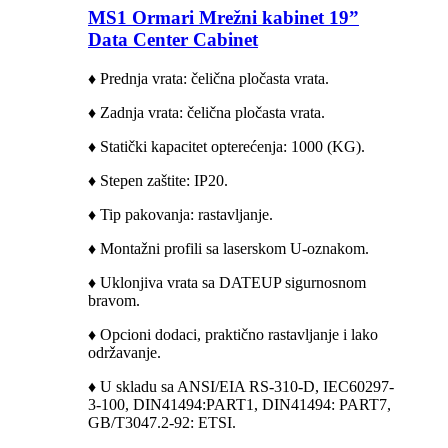
MS1 Ormari Mrežni kabinet 19”
Data Center Cabinet
♦ Prednja vrata: čelična pločasta vrata.
♦ Zadnja vrata: čelična pločasta vrata.
♦ Statički kapacitet opterećenja: 1000 (KG).
♦ Stepen zaštite: IP20.
♦ Tip pakovanja: rastavljanje.
♦ Montažni profili sa laserskom U-oznakom.
♦ Uklonjiva vrata sa DATEUP sigurnosnom
bravom.
♦ Opcioni dodaci, praktično rastavljanje i lako
održavanje.
♦ U skladu sa ANSI/EIA RS-310-D, IEC60297-
3-100, DIN41494:PART1, DIN41494: PART7,
GB/T3047.2-92: ETSI.