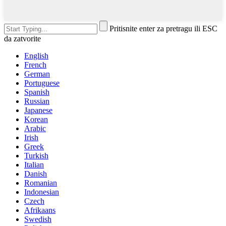
Pritisnite enter za pretragu ili ESC
da zatvorite
English
French
German
Portuguese
Spanish
Russian
Japanese
Korean
Arabic
Irish
Greek
Turkish
Italian
Danish
Romanian
Indonesian
Czech
Afrikaans
Swedish