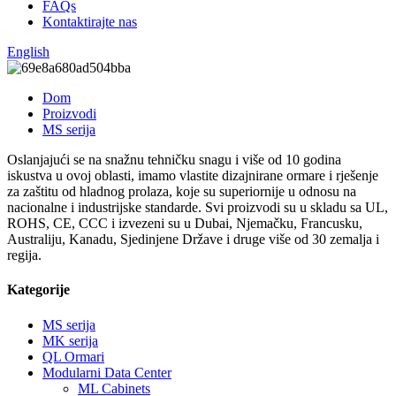
FAQs
Kontaktirajte nas
English
Dom
Proizvodi
MS serija
Oslanjajući se na snažnu tehničku snagu i više od 10 godina
iskustva u ovoj oblasti, imamo vlastite dizajnirane ormare i rješenje
za zaštitu od hladnog prolaza, koje su superiornije u odnosu na
nacionalne i industrijske standarde. Svi proizvodi su u skladu sa UL,
ROHS, CE, CCC i izvezeni su u Dubai, Njemačku, Francusku,
Australiju, Kanadu, Sjedinjene Države i druge više od 30 zemalja i
regija.
Kategorije
MS serija
MK serija
QL Ormari
Modularni Data Center
ML Cabinets