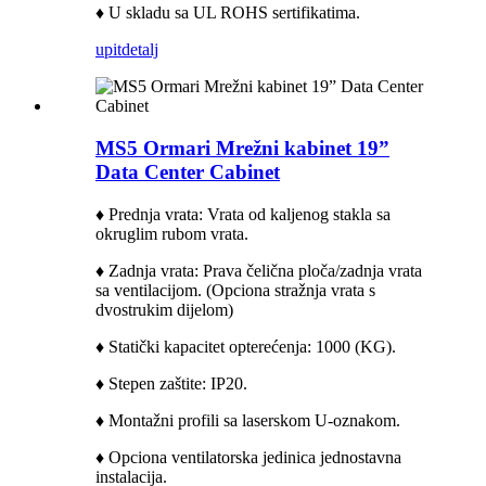
♦ U skladu sa UL ROHS sertifikatima.
upit
detalj
MS5 Ormari Mrežni kabinet 19”
Data Center Cabinet
♦ Prednja vrata: Vrata od kaljenog stakla sa
okruglim rubom vrata.
♦ Zadnja vrata: Prava čelična ploča/zadnja vrata
sa ventilacijom. (
Opciona stražnja vrata s
dvostrukim dijelom)
♦ Statički kapacitet opterećenja: 1000 (KG).
♦ Stepen zaštite: IP20.
♦ Montažni profili sa laserskom U-oznakom.
♦ Opciona ventilatorska jedinica jednostavna
instalacija.