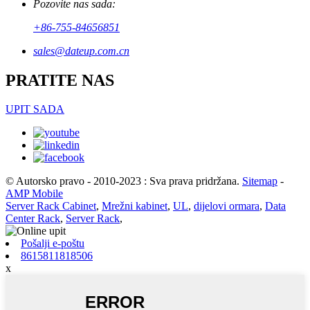
Pozovite nas sada:
+86-755-84656851
sales@dateup.com.cn
PRATITE NAS
UPIT SADA
© Autorsko pravo - 2010-2023 : Sva prava pridržana.
Sitemap
-
AMP Mobile
Server Rack Cabinet
,
Mrežni kabinet
,
UL
,
dijelovi ormara
,
Data
Center Rack
,
Server Rack
,
Pošalji e-poštu
8615811818506
x