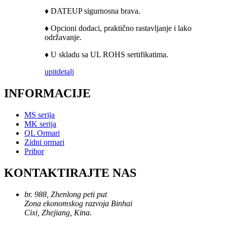
♦ DATEUP sigurnosna brava.
♦ Opcioni dodaci, praktično rastavljanje i lako
održavanje.
♦ U skladu sa UL ROHS sertifikatima.
upit
detalj
INFORMACIJE
MS serija
MK serija
QL Ormari
Zidni ormari
Pribor
KONTAKTIRAJTE NAS
br. 988, Zhenlong peti put
Zona ekonomskog razvoja Binhai
Cixi, Zhejiang, Kina.