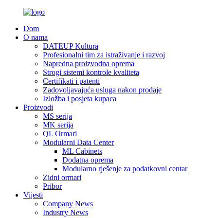
Dom
O nama
DATEUP Kultura
Profesionalni tim za istraživanje i razvoj
Napredna proizvodna oprema
Strogi sistemi kontrole kvaliteta
Certifikati i patenti
Zadovoljavajuća usluga nakon prodaje
Izložba i posjeta kupaca
Proizvodi
MS serija
MK serija
QL Ormari
Modularni Data Center
ML Cabinets
Dodatna oprema
Modularno rješenje za podatkovni centar
Zidni ormari
Pribor
Vijesti
Company News
Industry News